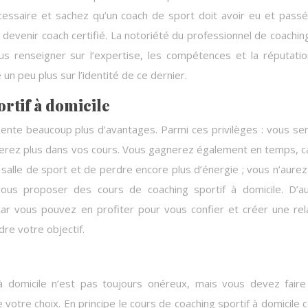
écessaire et sachez qu’un coach de sport doit avoir eu et pass
devenir coach certifié. La notoriété du professionnel de coachin
us renseigner sur l’expertise, les compétences et la réputati
un peu plus sur l’identité de ce dernier.
rtif à domicile
ésente beaucoup plus d’avantages. Parmi ces privilèges : vous se
uerez plus dans vos cours. Vous gagnerez également en temps, c
e salle de sport et de perdre encore plus d’énergie ; vous n’aurez
vous proposer des cours de coaching sportif à domicile. D’a
ar vous pouvez en profiter pour vous confier et créer une rel
re votre objectif.
à domicile n’est pas toujours onéreux, mais vous devez fair
votre choix. En principe le cours de coaching sportif à domicile 