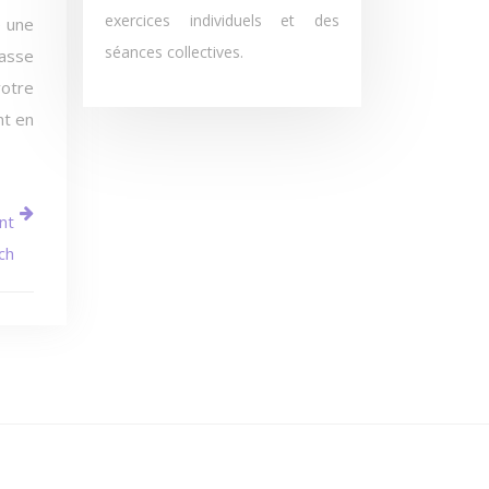
exercices individuels et des
e une
séances collectives.
hasse
votre
nt en
nt
ch