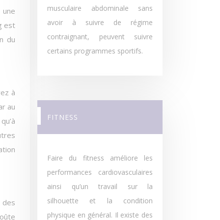
musculaire abdominale sans
é une
avoir à suivre de régime
g est
contraignant, peuvent suivre
on du
certains programmes sportifs.
rez à
ar au
FITNESS
 qu’à
utres
ation
Faire du fitness améliore les
performances cardiovasculaires
ainsi qu’un travail sur la
silhouette et la condition
e des
physique en général. Il existe des
coûte