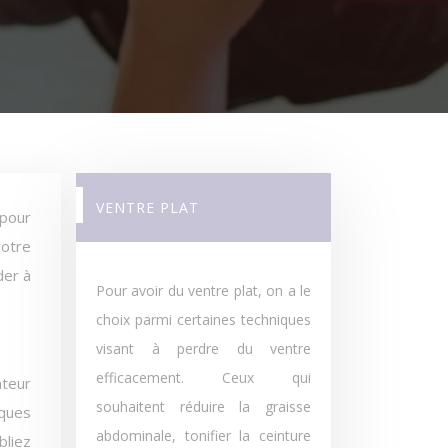
VENTRE PLAT
 pour
votre
der à
Pour avoir du ventre plat, on a le
choix parmi certaines techniques
visant à perdre du ventre
efficacement. Ceux qui
ateur
souhaitent réduire la graisse
lques
abdominale, tonifier la ceinture
bliez