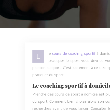
Le
cours de coaching sportif
à domici
pratiquer le sport vous devriez vou
passion au sport. C’est justement à ce titre q
pratiquer du sport.
Le coaching sportif à domicil
Prendre des cours de sport à domicile est pl
du sport. Comment bien choisir alors son co
recherches avant de vous lancer. Consulter l