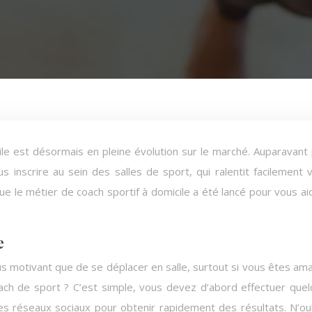
le est désormais en pleine évolution sur le marché. Auparavant
s inscrire au sein des salles de sport, qui ralentit facilement 
ue le métier de coach sportif à domicile a été lancé pour vous ai
e
us motivant que de se déplacer en salle, surtout si vous êtes am
ach de sport ? C’est simple, vous devez d’abord effectuer que
es réseaux sociaux pour obtenir rapidement des résultats. N’ou