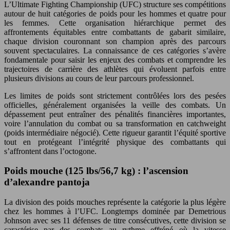
L’Ultimate Fighting Championship (UFC) structure ses compétitions
autour de huit catégories de poids pour les hommes et quatre pour
les femmes. Cette organisation hiérarchique permet des
affrontements équitables entre combattants de gabarit similaire,
chaque division couronnant son champion après des parcours
souvent spectaculaires. La connaissance de ces catégories s’avère
fondamentale pour saisir les enjeux des combats et comprendre les
trajectoires de carrière des athlètes qui évoluent parfois entre
plusieurs divisions au cours de leur parcours professionnel.
Les limites de poids sont strictement contrôlées lors des pesées
officielles, généralement organisées la veille des combats. Un
dépassement peut entraîner des pénalités financières importantes,
voire l’annulation du combat ou sa transformation en catchweight
(poids intermédiaire négocié). Cette rigueur garantit l’équité sportive
tout en protégeant l’intégrité physique des combattants qui
s’affrontent dans l’octogone.
Poids mouche (125 lbs/56,7 kg) : l’ascension
d’alexandre pantoja
La division des poids mouches représente la catégorie la plus légère
chez les hommes à l’UFC. Longtemps dominée par Demetrious
Johnson avec ses 11 défenses de titre consécutives, cette division se
caractérise par des combats au rythme effréné où la vitesse