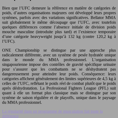
Bien que l’UFC demeure la référence en matière de catégories de
poids, d’autres organisations majeures ont développé leurs propres
systèmes, parfois avec des variations significatives. Bellator MMA
suit globalement le même découpage que l’UFC, avec toutefois
quelques différences comme l’absence initiale de division poids
mouche masculine (introduite plus tard) et l’existence temporaire
d’une catégorie heavyweight jusqu’à 132 kg (contre 120,2 kg à
l’UFC).
ONE Championship se distingue par une approche plus
radicalement différente, avec un système de pesée hydratée unique
dans le monde du MMA professionnel. L’organisation
singapourienne impose des contrôles de gravité spécifique urinaire
pour s’assurer que les combattants ne se déshydratent pas
dangereusement pour atteindre leur poids. Conséquence: leurs
catégories affichent généralement des limites supérieures de 4,5 kg à
celles de l’UFC, reflétant le poids réel de combat plutôt que le poids
après déshydratation. La Professional Fighters League (PFL) suit
quant à elle un format plus classique mais se distingue par son
système de saison régulière et de playoffs, unique dans le paysage
du MMA professionnel.
La régularité dans un programme de musculation fait toute la
différence