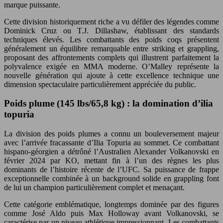
marque puissante.
Cette division historiquement riche a vu défiler des légendes comme
Dominick Cruz ou T.J. Dillashaw, établissant des standards
techniques élevés. Les combattants des poids coqs présentent
généralement un équilibre remarquable entre striking et grappling,
proposant des affrontements complets qui illustrent parfaitement la
polyvalence exigée en MMA moderne. O’Malley représente la
nouvelle génération qui ajoute à cette excellence technique une
dimension spectaculaire particulièrement appréciée du public.
Poids plume (145 lbs/65,8 kg) : la domination d’ilia
topuria
La division des poids plumes a connu un bouleversement majeur
avec l’arrivée fracassante d’Ilia Topuria au sommet. Ce combattant
hispano-géorgien a détrôné l’Australien Alexander Volkanovski en
février 2024 par KO, mettant fin à l’un des règnes les plus
dominants de l’histoire récente de l’UFC. Sa puissance de frappe
exceptionnelle combinée à un background solide en grappling font
de lui un champion particulièrement complet et menaçant.
Cette catégorie emblématique, longtemps dominée par des figures
comme José Aldo puis Max Holloway avant Volkanovski, se
caractérise par un niveau athlétique impressionnant. Les combattants