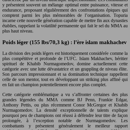
y présentent souvent un mélange optimal entre puissance, vitesse et
endurance, proposant régulièrement des confrontations épiques qui
comptent parmi les plus mémorables de l’organisation. Topuria
incarne cette nouvelle génération capable de mettre fin aux dynasties
établies, rappelant la volatilité permanente qui fait le sel du MMA au
plus haut niveau.
Poids léger (155 lbs/70,3 kg) : l’ère islam makhachev
La division des poids légers est historiquement considérée comme la
plus compétitive et profonde de l’UFC. Islam Makhachev, héritier
spirituel de Khabib Nurmagomedov, domine actuellement cette
catégorie avec une lutte dévastatrice et un grappling de niveau élite.
Son parcours impressionnant et sa domination technique rappellent
celle de son mentor, tout en développant un striking plus affiné qui
en fait un champion potentiellement encore plus complet.
Cette catégorie emblématique a vu s’affronter certaines des plus
grandes légendes du MMA comme BJ Penn, Frankie Edgar,
Anthony Pettis, ou plus récemment Conor McGregor et Khabib
Nurmagomedov. La densité exceptionnelle de talents explique
pourquoi peu de champions ont réussi à défendre leur titre de façon
prolongée, à l’exception notable de Nurmagomedov. Les
combattants y présentent généralement le meilleur rapport