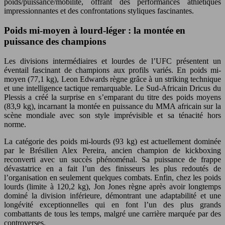
poids/puissance/mobilité, offrant des performances athlétiques
impressionnantes et des confrontations styliques fascinantes.
Poids mi-moyen à lourd-léger : la montée en
puissance des champions
Les divisions intermédiaires et lourdes de l’UFC présentent un
éventail fascinant de champions aux profils variés. En poids mi-
moyen (77,1 kg), Leon Edwards règne grâce à un striking technique
et une intelligence tactique remarquable. Le Sud-Africain Dricus du
Plessis a créé la surprise en s’emparant du titre des poids moyens
(83,9 kg), incarnant la montée en puissance du MMA africain sur la
scène mondiale avec son style imprévisible et sa ténacité hors
norme.
La catégorie des poids mi-lourds (93 kg) est actuellement dominée
par le Brésilien Alex Pereira, ancien champion de kickboxing
reconverti avec un succès phénoménal. Sa puissance de frappe
dévastatrice en a fait l’un des finisseurs les plus redoutés de
l’organisation en seulement quelques combats. Enfin, chez les poids
lourds (limite à 120,2 kg), Jon Jones règne après avoir longtemps
dominé la division inférieure, démontrant une adaptabilité et une
longévité exceptionnelles qui en font l’un des plus grands
combattants de tous les temps, malgré une carrière marquée par des
controverses.