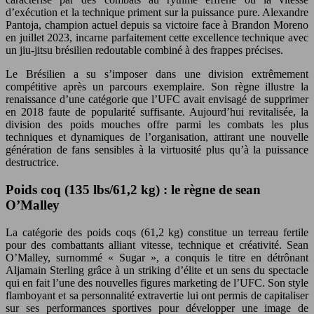
d’exécution et la technique priment sur la puissance pure. Alexandre
Pantoja, champion actuel depuis sa victoire face à Brandon Moreno
en juillet 2023, incarne parfaitement cette excellence technique avec
un jiu-jitsu brésilien redoutable combiné à des frappes précises.
Le Brésilien a su s’imposer dans une division extrêmement
compétitive après un parcours exemplaire. Son règne illustre la
renaissance d’une catégorie que l’UFC avait envisagé de supprimer
en 2018 faute de popularité suffisante. Aujourd’hui revitalisée, la
division des poids mouches offre parmi les combats les plus
techniques et dynamiques de l’organisation, attirant une nouvelle
génération de fans sensibles à la virtuosité plus qu’à la puissance
destructrice.
Poids coq (135 lbs/61,2 kg) : le règne de sean
O’Malley
La catégorie des poids coqs (61,2 kg) constitue un terreau fertile
pour des combattants alliant vitesse, technique et créativité. Sean
O’Malley, surnommé « Sugar », a conquis le titre en détrônant
Aljamain Sterling grâce à un striking d’élite et un sens du spectacle
qui en fait l’une des nouvelles figures marketing de l’UFC. Son style
flamboyant et sa personnalité extravertie lui ont permis de capitaliser
sur ses performances sportives pour développer une image de