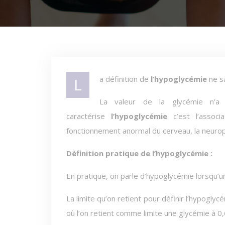
La définition de
l’hypoglycémie
ne sa
La valeur de la glycémie n’a 
caractérise
l’hypoglycémie
c’est l’assoc
fonctionnement anormal du cerveau, la neurop
Définition pratique de l’hypoglycémie :
En pratique, on parle d’hypoglycémie lorsqu’
La limite qu’on retient pour définir l’hypogly
où l’on retient comme limite une glycémie à 0