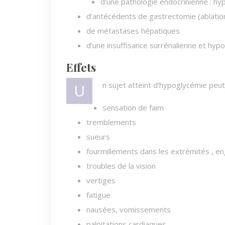
d’une pathologie endocrinienne : hyp
d’antécédents de gastrectomie (ablation
de métastases hépatiques
d’une insuffisance surrénalienne et hyp
Effets
Un sujet atteint d’hypoglycémie peu
sensation de faim
tremblements
sueurs
fourmillements dans les extrémités ,
troubles de la vision
vertiges
fatigue
nausées, vomissements
palpitations cardiaques