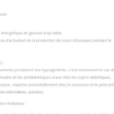
ause:
t énergétique en glucose trop faible
 ou d’activation de la production de corps cétoniques pendant le
) ;
caments produisent une hypoglycémie ; c’est notamment le cas d
suline et les antidiabétiques oraux chez les sujets diabétiques.
use : Aspirine (essentiellement chez le nourisson et le petit enf
non stéroïdiens
, quinidine.
tre révélateur :