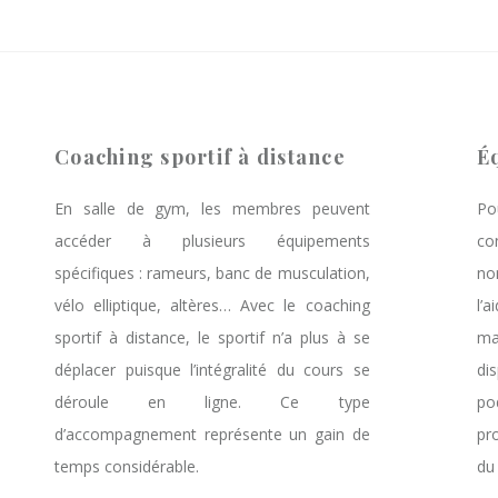
Coaching sportif à distance
É
En salle de gym, les membres peuvent
Po
accéder à plusieurs équipements
co
spécifiques : rameurs, banc de musculation,
no
vélo elliptique, altères… Avec le coaching
l’
sportif à distance, le sportif n’a plus à se
ma
déplacer puisque l’intégralité du cours se
di
déroule en ligne. Ce type
po
d’accompagnement représente un gain de
pr
temps considérable.
du