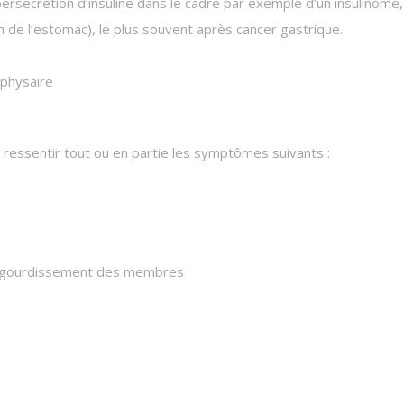
ersécrétion d’insuline dans le cadre par exemple d’un insulinôme,
 de l’estomac), le plus souvent après cancer gastrique.
ophysaire
t ressentir tout ou en partie les symptômes suivants :
 engourdissement des membres