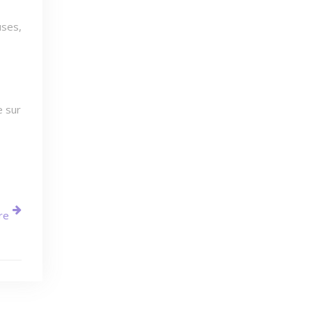
uses,
e sur
re