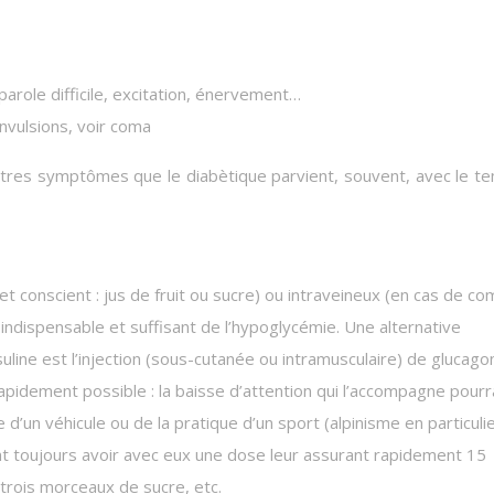
arole difficile, excitation, énervement…
onvulsions, voir coma
’autres symptômes que le diabètique parvient, souvent, avec le t
t conscient : jus de fruit ou sucre) ou intraveineux (en cas de com
indispensable et suffisant de l’hypoglycémie. Une alternative
suline est l’injection (sous-cutanée ou intramusculaire) de glucago
rapidement possible : la baisse d’attention qui l’accompagne pourr
e d’un véhicule ou de la pratique d’un sport (alpinisme en particuli
nt toujours avoir avec eux une dose leur assurant rapidement 15
 trois morceaux de sucre, etc.