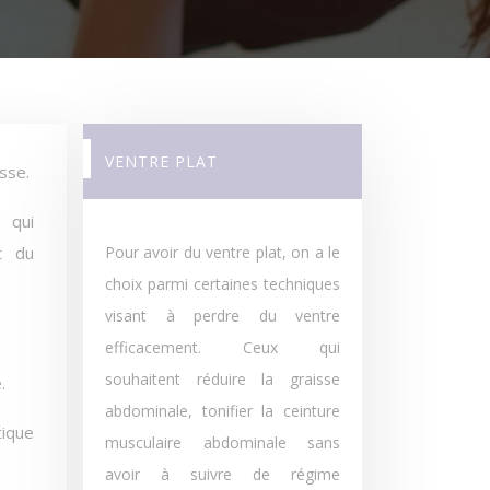
VENTRE PLAT
asse.
 qui
t du
Pour avoir du ventre plat, on a le
choix parmi certaines techniques
visant à perdre du ventre
efficacement. Ceux qui
souhaitent réduire la graisse
.
abdominale, tonifier la ceinture
tique
musculaire abdominale sans
avoir à suivre de régime