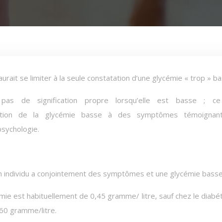
urait se limiter à la seule constatation d’une glycémie « trop » b
pas de signification propre lorsqu’elle est basse ; ce
iation de la glycémie basse à des symptômes témoignan
sychologie.
un individu a conjointement des symptômes et une glycémie basse
cémie est habituellement de 0,45 gramme/ litre, sauf chez le diabé
,60 gramme/litre.