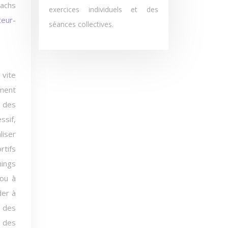
oachs
exercices individuels et des
teur-
séances collectives.
 vite
ement
t des
ssif,
liser
rtifs
hings
 ou à
der à
s des
n des