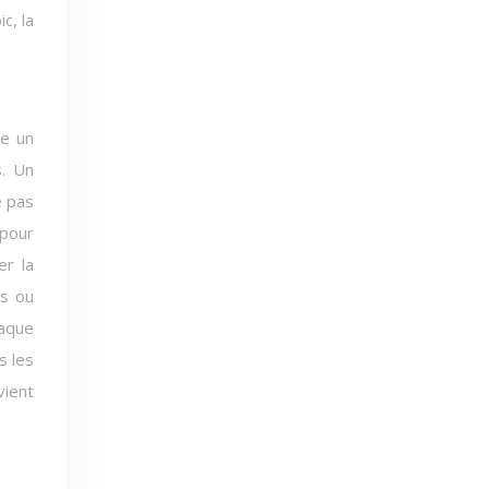
c, la
re un
s. Un
e pas
 pour
er la
ts ou
haque
s les
vient