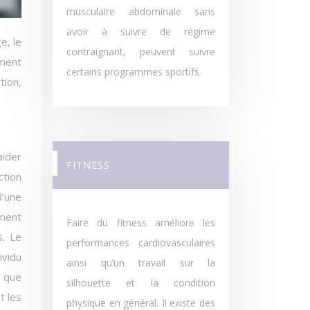
musculaire abdominale sans
avoir à suivre de régime
contraignant, peuvent suivre
ement
certains programmes sportifs.
tion,
aider
FITNESS
ction
d’une
ement
Faire du fitness améliore les
s. Le
performances cardiovasculaires
ividu
ainsi qu’un travail sur la
e que
silhouette et la condition
t les
physique en général. Il existe des