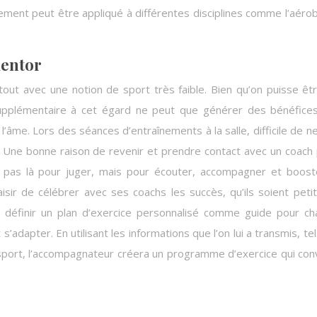
ment peut être appliqué à différentes disciplines comme l’aérobi
mentor
urtout avec une notion de sport très faible. Bien qu’on puisse êt
n supplémentaire à cet égard ne peut que générer des bénéfice
âme. Lors des séances d’entraînements à la salle, difficile de n
. Une bonne raison de revenir et prendre contact avec un coach
est pas là pour juger, mais pour écouter, accompagner et boost
laisir de célébrer avec ses coachs les succès, qu’ils soient peti
ur définir un plan d’exercice personnalisé comme guide pour c
s’adapter. En utilisant les informations que l’on lui a transmis, tel
sport, l’accompagnateur créera un programme d’exercice qui con