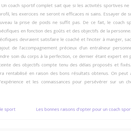
. Un coach sportif complet sait que si les activités sportives ne
ofil, les exercices ne seront ni efficaces ni sains. Essayer de s
au la prise de poids ne suffit pas. De ce fait, le coach sp
pécifiques en fonction des goûts et des objectifs de la personne
cifiques devraient satisfaire le coaché et l’inciter à manger, sa
L’ajout de l’accompagnement précieux d’un entraîneur personn
rendre soin du corps à la perfection, ce dernier étant expert en 
l’atteinte des objectifs compte tenu des délais proposés et fixés
ra rentabilisé en raison des bons résultats obtenus. On peut 
 l’expérience et les connaissances pour persévérer sur un c
de sport
Les bonnes raisons d’opter pour un coach sport