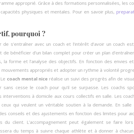
ogramme approprié. Grâce à des formations personnalisées, les c
capacités physiques et mentales. Pour en savoir plus,
prepara
tif, pourquoi ?
 de s’entraîner avec un coach et l’intérêt d’avoir un coach est
t de bénéficier d’un bilan complet pour créer un plan d’entraîn
la forme et l’analyse des objectifs. En fonction des envies e
es mouvements appropriés et adopter un rythme à volonté progre
. Le
coach mental nice
réalise un suivi des progrès afin de visua
r sans cesse le coach pour qu’il se surpasse. Les coachs spo
 interventions à domicile aux cours collectifs en salle. Les coac
nt ceux qui veulent un véritable soutien à la demande. En salle
des conseils et des ajustements en fonction des limites pour ai
es du client. L’accompagnement peut également se faire lor
assera du temps à suivre chaque athlète et à donner à chacu