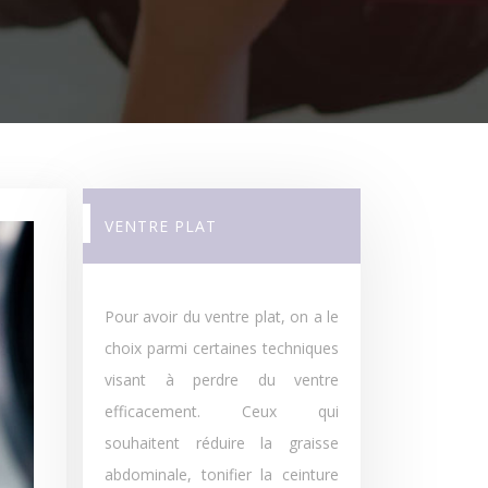
VENTRE PLAT
Pour avoir du ventre plat, on a le
choix parmi certaines techniques
visant à perdre du ventre
efficacement. Ceux qui
souhaitent réduire la graisse
abdominale, tonifier la ceinture