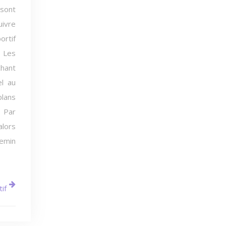
 sont
uivre
ortif
. Les
chant
el au
plans
. Par
alors
hemin
if