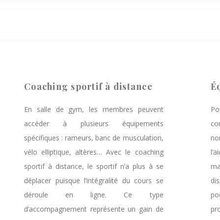
Coaching sportif à distance
É
En salle de gym, les membres peuvent
Po
accéder à plusieurs équipements
co
spécifiques : rameurs, banc de musculation,
no
vélo elliptique, altères… Avec le coaching
l’
sportif à distance, le sportif n’a plus à se
ma
déplacer puisque l’intégralité du cours se
di
déroule en ligne. Ce type
po
d’accompagnement représente un gain de
pr