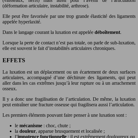
(vaisseaux, nerfs) mais aussi pour l’avenir de l’articulation
(déformation articulaire, instabilité, arthrose).
Elle peut être favorisée par une trop grande élasticité des ligaments
appelée hyperlaxité.
Dans le langage courant la luxation est appelée
déboîtement
.
Lorsque la perte de contact n’est pas totale, on parle de sub-luxation,
elle est souvent le fait d’instabilités articulaires chroniques.
EFFETS
La luxation est un déplacement ou un écartement de deux surfaces
articulaires, accompagné d’une déchirure des ligaments, qui peut
aller dans les cas extrêmes jusqu’à leur rupture ou à un arrachement
osseux.
Il y a donc une fragilisation de l’articulation. De même, la luxation
peut entraîner une fracture osseuse qui fragilisera aussi l’articulation.
Les premiers éléments pouvant faire penser à une luxation sont :
le
mécanisme
: choc, chute ;
la
douleur
, apparue brusquement et localisée ;
l’
impotence fonctionnelle
: il est extrêmement douloureux ou