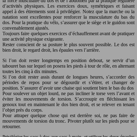
la force musculaire du dos et de l’abdomen par la pratique régulière
d’activités physiques. Les exercices doux, symétriques et faisant
appel à des étirements sont à privilégier. Notez que la marche ou la
natation sont excellentes pour renforcer la musculature du bas du
dos. Pour la pratique du vélo, s’assurer que le siège et le guidon sont
convenablement ajustés.
Toujours faire quelques exercices d’échauffement avant de pratiquer
une activité physique exigeante.
Rester conscient de sa posture le plus souvent possible. Le dos est
bien droit, le regard droit, les épaules vers l’arrière.
Si l’on doit rester longtemps en position debout, se servir d’un
tabouret bas sur lequel on posera les pieds à tour de rôle, en alternant
toutes les cinq à dix minutes.
Si l’on doit rester assis durant de longues heures, s’accorder des
périodes de repos pour se dégourdir et s’étirer, et changer de
position. S’assurer d’avoir une chaise qui soutient bien le bas du dos
Pour soulever un objet lourd, ne pas incliner le torse vers l’avant et
éviter les mouvements de torsion. S’accroupir en fléchissant les
genoux tout en maintenant le dos bien droit, et se relever en tenant
l’objet près du corps.
Pour attraper quelque chose qui est derrière soi, ne pas faire de
mouvements de torsion du tronc. Pivoter plutôt sur les pieds pour se
retourner.
Privilégier les sacs à dos aux sacs à main, et utiliser les deux épaules