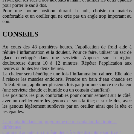
pour porter le sac à dos.
Pour une bonne position durant la nuit, choisir un matelas
confortable et un oreiller qui ne crée pas un angle trop important au
cou.
CONSEILS
Au cours des 48 premières heures, l’application de froid aide à
réduire l’inflammation et la douleur. Pour ce faire, utiliser un sac de
glace enveloppé dans une serviette. Apposer sur la région
douloureuse durant 10 à 12 minutes. Répéter l’application aux
heures ou toutes les deux heures.
La chaleur sera bénéfique une fois l’inflammation calmée. Elle aide
à relaxer les muscles endoloris. Prendre un bain d’eau chaude est
l’idéal. Sinon, appliquer plusieurs fois par jour une source de chaleur
(une serviette chaude et humide ou un coussin chauffant).
Les positions les plus confortables pour dormir seraient sur le côté,
avec un oreiller entre les genoux et sous la tête; et sur le dos, avec
les genoux légèrement surélevés par un oreiller, ainsi que la tête et
les épaules.
La régularité dans un programme de musculation fait toute la
différence
Comment adapter un protège-dents à votre discipline sportive ?