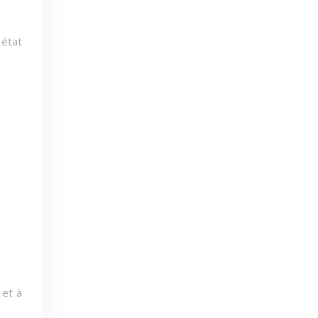
 état
 et à