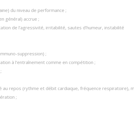
aine) du niveau de performance ;
n général) accrue ;
n de l’agressivité, irritabilité, sautes d’humeur, instabilité
(immuno-suppression) ;
ivation à l’entraînement comme en compétition ;
;
 au repos (rythme et débit cardiaque, fréquence respiratoire), m
ération ;