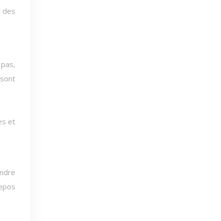
t des
 pas,
 sont
es et
endre
repos