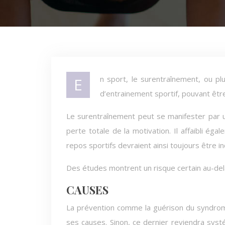
En sport, le surentraînement, ou plus précisément le syndrome de surentraînement, désigne un excès
d’entrainement sportif, pouvant être 
Le surentraînement peut se manifester par un
perte totale de la motivation. Il affaibli é
repos sportifs devraient ainsi toujours être i
Des études montrent un risque certain au-delà
CAUSES
La prévention comme la guérison du syndrome
ses causes. Sinon, ce dernier reviendra sys