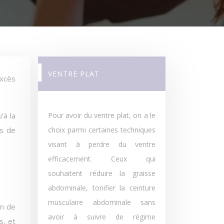
VENTRE PLAT
’à la
Pour avoir du ventre plat, on a le
es de
choix parmi certaines techniques
visant à perdre du ventre
efficacement. Ceux qui
souhaitent réduire la graisse
abdominale, tonifier la ceinture
musculaire abdominale sans
on de
avoir à suivre de régime
s, et