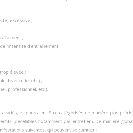
ité) excessive ;
traînement ;
e l’intensité d’entraînement ;
trop élevée ;
e, hiver rude, etc.) ;
el, professionnel, etc.).
variés, et pourraient être catégorisés de manière plus précise
jectifs (décelables notamment par entretien). De manière globa
nifestations suivantes, qui peuvent se cumuler :